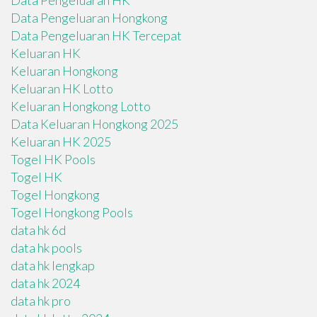
Data Pengeluaran HK
Data Pengeluaran Hongkong
Data Pengeluaran HK Tercepat
Keluaran HK
Keluaran Hongkong
Keluaran HK Lotto
Keluaran Hongkong Lotto
Data Keluaran Hongkong 2025
Keluaran HK 2025
Togel HK Pools
Togel HK
Togel Hongkong
Togel Hongkong Pools
data hk 6d
data hk pools
data hk lengkap
data hk 2024
data hk pro