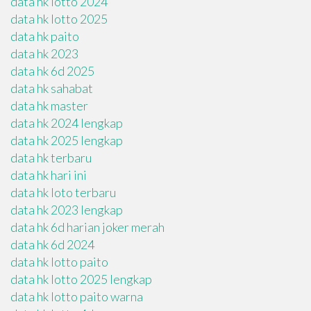
data hk lotto 2024
data hk lotto 2025
data hk paito
data hk 2023
data hk 6d 2025
data hk sahabat
data hk master
data hk 2024 lengkap
data hk 2025 lengkap
data hk terbaru
data hk hari ini
data hk loto terbaru
data hk 2023 lengkap
data hk 6d harian joker merah
data hk 6d 2024
data hk lotto paito
data hk lotto 2025 lengkap
data hk lotto paito warna