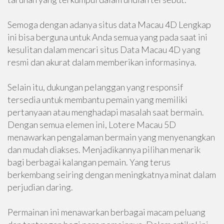
Semoga dengan adanya situs data Macau 4D Lengkap
ini bisa berguna untuk Anda semua yang pada saat ini
kesulitan dalam mencari situs Data Macau 4D yang
resmi dan akurat dalam memberikan informasinya.
Selain itu, dukungan pelanggan yang responsif
tersedia untuk membantu pemain yang memiliki
pertanyaan atau menghadapi masalah saat bermain.
Dengan semua elemen ini, Lotere Macau 5D
menawarkan pengalaman bermain yang menyenangkan
dan mudah diakses. Menjadikannya pilihan menarik
bagi berbagai kalangan pemain. Yang terus
berkembang seiring dengan meningkatnya minat dalam
perjudian daring.
Permainan ini menawarkan berbagai macam peluang