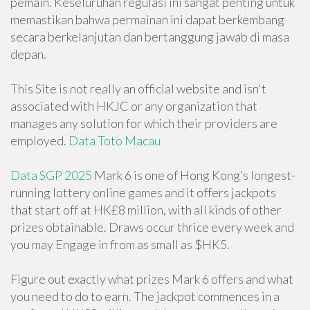
pemain. Keseluruhan regulasi ini sangat penting untuk
memastikan bahwa permainan ini dapat berkembang
secara berkelanjutan dan bertanggung jawab di masa
depan.
This Site is not really an official website and isn't
associated with HKJC or any organization that
manages any solution for which their providers are
employed.
Data Toto Macau
Data SGP 2025
Mark 6 is one of Hong Kong’s longest-
running lottery online games and it offers jackpots
that start off at HK£8 million, with all kinds of other
prizes obtainable. Draws occur thrice every week and
you may Engage in from as small as $HK5.
Figure out exactly what prizes Mark 6 offers and what
you need to do to earn. The jackpot commences in a