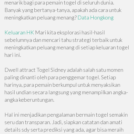
menarik bagi para pemain togel di seluruh dunia.
Banyak yang bertanya-tanya, apakah ada cara untuk
meningkatkan peluang menang?
Data Hongkong
Keluaran HK
Mari kita eksplorasi hasil-hasil
sebelumnya dan mencari tahu strategi terbaik untuk
meningkatkan peluang menang di setiap keluaran togel
hari ini.
Dwell attract Togel Sidney adalah salah satu momen
paling dinanti oleh para penggemar togel. Setiap
harinya, para pemain berkumpul untuk menyaksikan
hasil undian secara langsung yang menampilkan angka-
angka keberuntungan.
Hal ini menjadikan pengalaman bermain togel semakin
seru dan transparan. Jadi, siapkan catatan dan amati
details sdy serta prediksi yang ada, agar bisa meraih