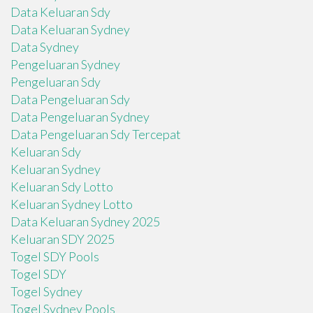
Data Keluaran Sdy
Data Keluaran Sydney
Data Sydney
Pengeluaran Sydney
Pengeluaran Sdy
Data Pengeluaran Sdy
Data Pengeluaran Sydney
Data Pengeluaran Sdy Tercepat
Keluaran Sdy
Keluaran Sydney
Keluaran Sdy Lotto
Keluaran Sydney Lotto
Data Keluaran Sydney 2025
Keluaran SDY 2025
Togel SDY Pools
Togel SDY
Togel Sydney
Togel Sydney Pools