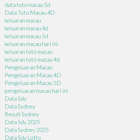
data toto macau 5d
Data Toto Macau 4D
keluaran macau
keluaran macau 4d
keluaran macau 5d
keluaran macau hari ini
keluaran toto macau
keluaran toto macau 4d
Pengeluaran Macau
Pengeluaran Macau 4D
Pengeluaran Macau 5D
pengeluaran macau hari ini
Data Sdy
Data Sydney
Result Sydney
Data Sdy 2025
Data Sydney 2025
Data Sdy Lotto